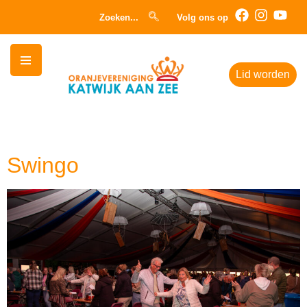
Zoeken...
Volg ons op
Lid worden
Categorie:
programma hvo
Swingo