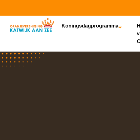
Koningsdagprogramma
H
v
O