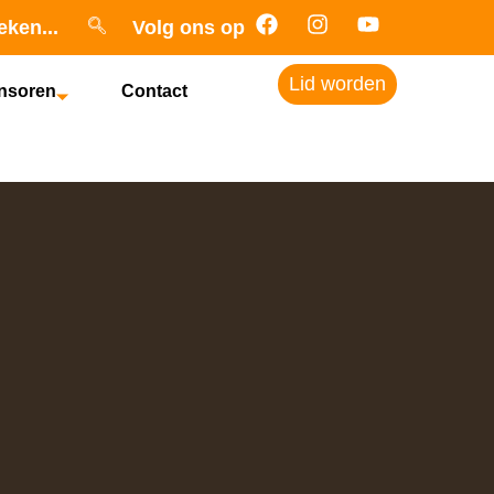
eken...
Volg ons op
Lid worden
nsoren
Contact