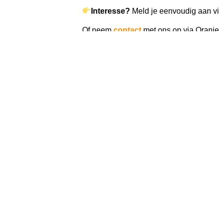
Interesse?
Meld je eenvoudig aan v
Of neem
contact
met ons op via Oranje
Beleef Huis van Oranje van dichtbij!
e Links
Programma
Nieuws
Vrijwillige
Koningsdag
moment va
orden
Huis van Oranje
8 juli 2026