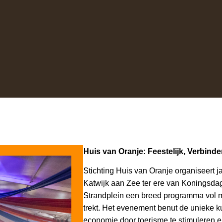
Huis van Oranje: Feestelijk, Verbin
Stichting Huis van Oranje organiseert ja
Katwijk aan Zee ter ere van Koningsdag
Strandplein een breed programma vol mu
trekt. Het evenement benut de unieke ku
economie door toerisme te stimuleren e