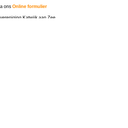
ia ons
Online formulier
vereniging Katwijk aan Zee.
rsbarbecue: een welverdiend
n waardering.