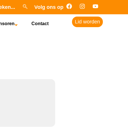
eken...
Volg ons op
Lid worden
nsoren
Contact
cation