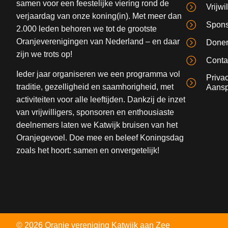
samen voor een feestelijke viering rond de
Vrijwi
verjaardag van onze koning(in). Met meer dan
Spons
2.000 leden behoren we tot de grootste
Oranjeverenigingen van Nederland – en daar
Done
zijn we trots op!
Conta
Ieder jaar organiseren we een programma vol
Priva
traditie, gezelligheid en saamhorigheid, met
Aansp
activiteiten voor alle leeftijden. Dankzij de inzet
van vrijwilligers, sponsoren en enthousiaste
deelnemers laten we Katwijk bruisen van het
Oranjegevoel. Doe mee en beleef Koningsdag
zoals het hoort: samen en onvergetelijk!
© 2026 Oranje vereniging Katwijk aan Zee