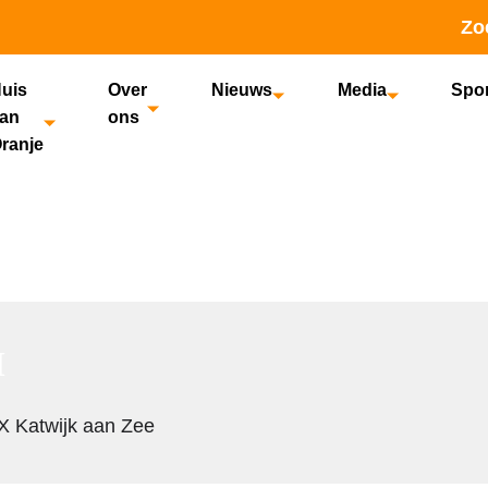
Zo
uis
Over
Nieuws
Media
Spo
an
ons
ranje
s at this lo
M
 Katwijk aan Zee