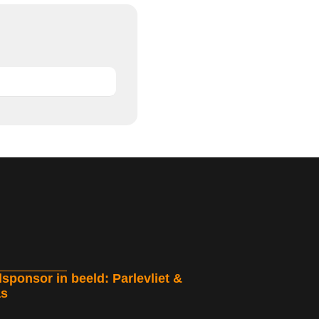
sponsor in beeld: Parlevliet &
as