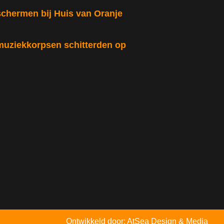
schermen bij Huis van Oranje
muziekkorpsen schitterden op
Ontwikkeld door: AtSea Design & Media