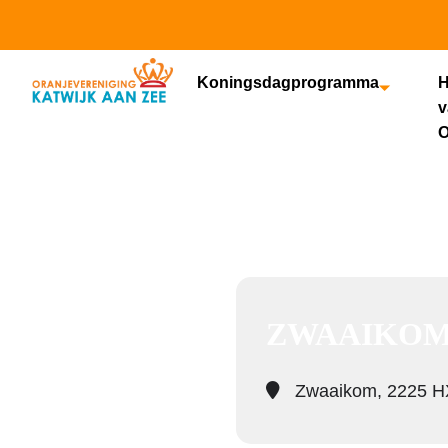
Koningsdagprogramma
H
v
O
Event
ZWAAIKO
Zwaaikom, 2225 HX