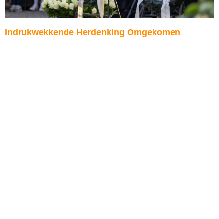
Indrukwekkende Herdenking Omgekomen
Zeelieden in volle Oude Kerk
16 juni 2026
Geen reacties
Lees verder »
[logo_showcase id="14116"]
Al meer dan 115 jaar brengt de Oranjevereniging Katwijk aan
Zee jong en oud samen voor een feestelijke viering rond de
verjaardag van onze koning(in). Met meer dan 2.000 leden
behoren we tot de grootste Oranjeverenigingen van