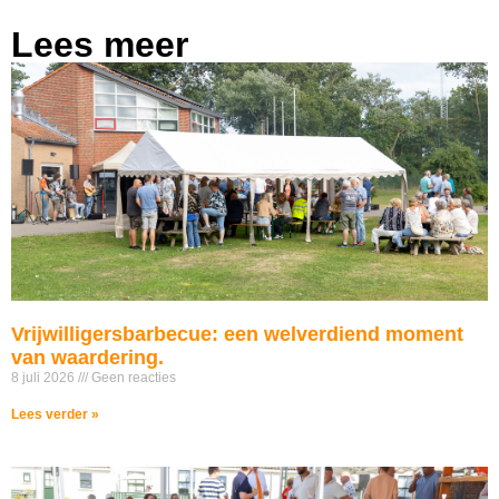
Lees meer
Vrijwilligersbarbecue: een welverdiend moment
van waardering.
8 juli 2026
Geen reacties
Lees verder »