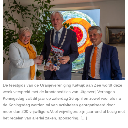
De feestgids van de Oranjevereniging Katwijk aan Zee wordt deze
week verspreid met de krantenedities van Uitgeverij Verhagen.
Koningsdag valt dit jaar op zaterdag 26 april en zowel voor als na
de Koningsdag worden tal van activiteiten georganiseerd door
meer dan 200 vrijwilligers.Veel vrijwilligers zijn jaarrond al bezig met
het regelen van allerlei zaken, sponsoring, […]