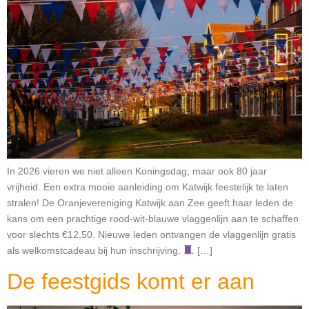
In 2026 vieren we niet alleen Koningsdag, maar ook 80 jaar
vrijheid. Een extra mooie aanleiding om Katwijk feestelijk te laten
stralen! De Oranjevereniging Katwijk aan Zee geeft haar leden de
kans om een prachtige rood-wit-blauwe vlaggenlijn aan te schaffen
voor slechts €12,50. Nieuwe leden ontvangen de vlaggenlijn gratis
als welkomstcadeau bij hun inschrijving.
[…]
De feestgids komt er aan