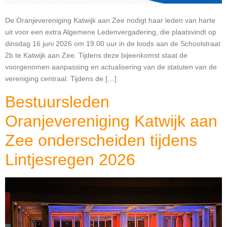
De Oranjevereniging Katwijk aan Zee nodigt haar leden van harte
uit voor een extra Algemene Ledenvergadering, die plaatsvindt op
dinsdag 16 juni 2026 om 19.00 uur in de loods aan de Schoolstraat
2b te Katwijk aan Zee. Tijdens deze bijeenkomst staat de
voorgenomen aanpassing en actualisering van de statuten van de
vereniging centraal. Tijdens de […]
Bestuursleden
Oranjevereniging Katwijk aan
Zee onderscheiden tijdens
Lintjesregen 2026