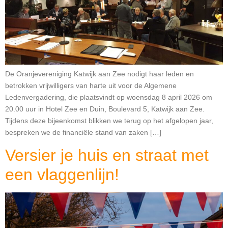
De Oranjevereniging Katwijk aan Zee nodigt haar leden en
betrokken vrijwilligers van harte uit voor de Algemene
Ledenvergadering, die plaatsvindt op woensdag 8 april 2026 om
20.00 uur in Hotel Zee en Duin, Boulevard 5, Katwijk aan Zee.
Tijdens deze bijeenkomst blikken we terug op het afgelopen jaar,
bespreken we de financiële stand van zaken […]
Versier je huis en straat met
een vlaggenlijn!