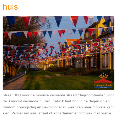
huis
Straat BBQ voor de mooiste versierde straat! Slagroomtaarten voor
de 3 mooist versierde huizen! Katwijk laat zich in de dagen op en
rondom Koningsdag en Bevrijdingsdag weer van haar mooiste kant
zien. Versier uw huis, straat of appartementencomplex met oranje