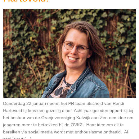
Donderdag 22 januari neemt het PR team afscheid van Rendi
Harteveld tijdens een gezellig diner. Acht jaar geleden oppert zij bij
het bestuur van de Oranjevereniging Katwijk aan Zee een idee om
jongeren meer te betrekken bij de OVKZ. Haar idee om dit te
bereiken via social media wordt met enthousiasme onthaald. Al
snel levert […]