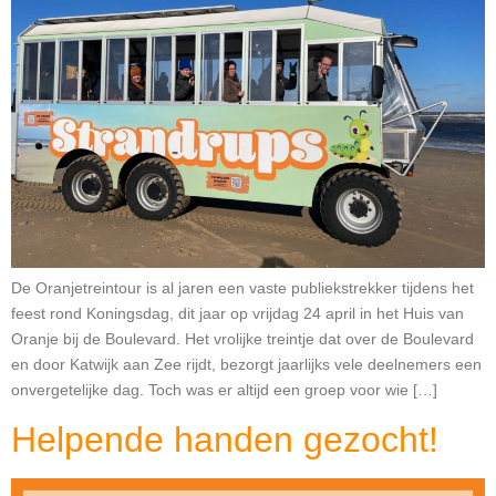
De Oranjetreintour is al jaren een vaste publiekstrekker tijdens het
feest rond Koningsdag, dit jaar op vrijdag 24 april in het Huis van
Oranje bij de Boulevard. Het vrolijke treintje dat over de Boulevard
en door Katwijk aan Zee rijdt, bezorgt jaarlijks vele deelnemers een
onvergetelijke dag. Toch was er altijd een groep voor wie […]
Helpende handen gezocht!