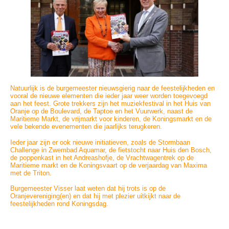
Natuurlijk is de burgemeester nieuwsgierig naar de feestelijkheden en
vooral de nieuwe elementen die ieder jaar weer worden toegevoegd
aan het feest. Grote trekkers zijn het muziekfestival in het Huis van
Oranje op de Boulevard, de Taptoe en het Vuurwerk, naast de
Maritieme Markt, de vrijmarkt voor kinderen, de Koningsmarkt en de
vele bekende evenementen die jaarlijks terugkeren.
Ieder jaar zijn er ook nieuwe initiatieven, zoals de Stormbaan
Challenge in Zwembad Aquamar, de fietstocht naar Huis den Bosch,
de poppenkast in het Andreashofje, de Vrachtwagentrek op de
Maritieme markt en de Koningsvaart op de verjaardag van Maxima
met de Triton.
Burgemeester Visser laat weten dat hij trots is op de
Oranjevereniging(en) en dat hij met plezier uitkijkt naar de
feestelijkheden rond Koningsdag.