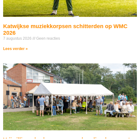
Katwijkse muziekkorpsen schitterden op WMC
2026
7 augustus 2026
Geen reacties
Lees verder »
Vrijwilligersbarbecue: een welverdiend moment