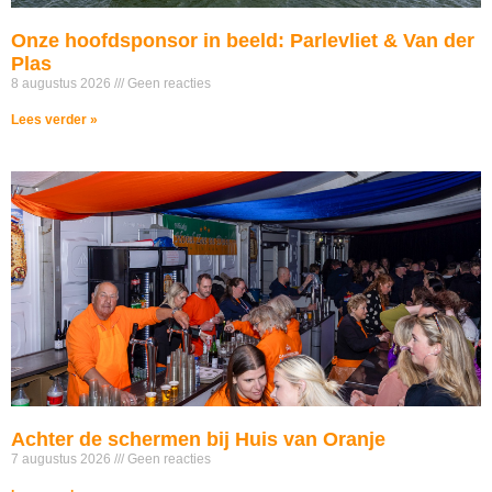
Onze hoofdsponsor in beeld: Parlevliet & Van der
Plas
8 augustus 2026
Geen reacties
Lees verder »
Achter de schermen bij Huis van Oranje
7 augustus 2026
Geen reacties