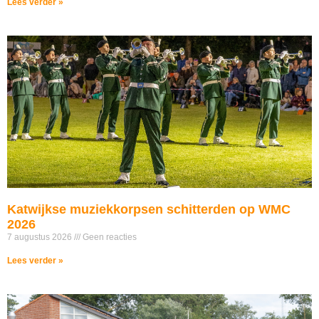
Lees verder »
Katwijkse muziekkorpsen schitterden op WMC
2026
7 augustus 2026
Geen reacties
Lees verder »