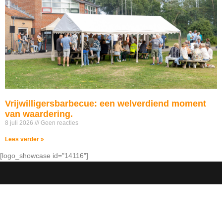
Vrijwilligersbarbecue: een welverdiend moment
van waardering.
8 juli 2026
Geen reacties
Lees verder »
[logo_showcase id="14116"]